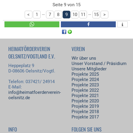
Seite 9 von 15
…
…
<
1
7
8
9
10
11
15
>
HEIMATFÖRDERVEREIN
VEREIN
OELSNITZ/VOGTLAND E.V.
Wir über uns
Unser Vorstand / Präsidium
Heppeplatz 9
Unsere Mitglieder
D-08606 Oelsnitz/Vogtl.
Projekte 2025
Projekte 2024
Telefon: 037421/ 24914
Projekte 2023
E-Mail:
Projekte 2022
info@heimatfoerderverein-
Projekte 2021
oelsnitz.de
Projekte 2020
Projekte 2019
Projekte 2018
Projekte 2017
INFO
FOLGEN SIE UNS