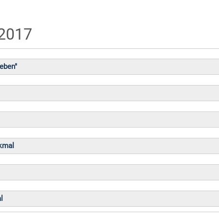
 2017
leben"
kmal
l