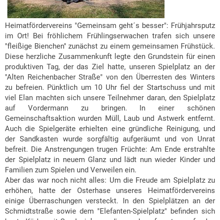
Heimatfördervereins "Gemeinsam geht´s besser": Frühjahrsputz
im Ort! Bei fröhlichem Frühlingserwachen trafen sich unsere
"fleißige Bienchen" zunächst zu einem gemeinsamen Frühstück.
Diese herzliche Zusammenkunft legte den Grundstein für einen
produktiven Tag, der das Ziel hatte, unseren Spielplatz an der
"Alten Reichenbacher Straße" von den Überresten des Winters
zu befreien. Pünktlich um 10 Uhr fiel der Startschuss und mit
viel Elan machten sich unsere Teilnehmer daran, den Spielplatz
auf Vordermann zu bringen. In einer schönen
Gemeinschaftsaktion wurden Müll, Laub und Astwerk entfernt.
Auch die Spielgeräte erhielten eine gründliche Reinigung, und
der Sandkasten wurde sorgfältig aufgeräumt und von Unrat
befreit. Die Anstrengungen trugen Früchte: Am Ende erstrahlte
der Spielplatz in neuem Glanz und lädt nun wieder Kinder und
Familien zum Spielen und Verweilen ein.
Aber das war noch nicht alles: Um die Freude am Spielplatz zu
erhöhen, hatte der Osterhase unseres Heimatfördervereins
einige Überraschungen versteckt. In den Spielplätzen an der
Schmidtstraße sowie dem "Elefanten-Spielplatz" befinden sich