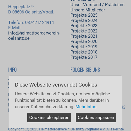
Unser Vorstand / Präsidium
Heppeplatz 9
Unsere Mitglieder
D-08606 Oelsnitz/Vogtl.
Projekte 2025
Projekte 2024
Telefon: 037421/ 24914
Projekte 2023
E-Mail:
Projekte 2022
info@heimatfoerderverein-
Projekte 2021
oelsnitz.de
Projekte 2020
Projekte 2019
Projekte 2018
Projekte 2017
INFO
FOLGEN SIE UNS
Aktuelles
Facebook
Download
Diese Webseite verwendet Cookies
Termine
Besucher jetzt: 57
Unsere Website nutzt Cookies, um bestmögliche
Kontakt
Besucher heute: 6.273
Gästebuch
Funktionalität bieten zu können. Mehr darüber in
Besucher gestern: 7.992
Datenschutz
unserer Datenschutzerklärung.
Mehr Infos
Besucher gesamt: 5.537.593
Impressum
Cookies akzeptieren
Cookies anpassen
Copyright (C) 2025 Heimatförderverein Oelsnitz/Vogtland e.V. Alle Rechte