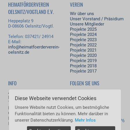
HEIMATFÖRDERVEREIN
VEREIN
OELSNITZ/VOGTLAND E.V.
Wir über uns
Unser Vorstand / Präsidium
Heppeplatz 9
Unsere Mitglieder
D-08606 Oelsnitz/Vogtl.
Projekte 2025
Projekte 2024
Telefon: 037421/ 24914
Projekte 2023
E-Mail:
Projekte 2022
info@heimatfoerderverein-
Projekte 2021
oelsnitz.de
Projekte 2020
Projekte 2019
Projekte 2018
Projekte 2017
INFO
FOLGEN SIE UNS
Aktuelles
Facebook
Download
Diese Webseite verwendet Cookies
Termine
Besucher jetzt: 64
Unsere Website nutzt Cookies, um bestmögliche
Kontakt
Besucher heute: 6.856
Gästebuch
Funktionalität bieten zu können. Mehr darüber in
Besucher gestern: 7.992
Datenschutz
unserer Datenschutzerklärung.
Mehr Infos
Besucher gesamt: 5.538.176
Impressum