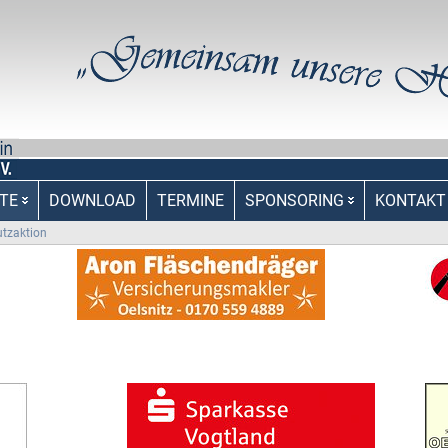
TE
DOWNLOAD
TERMINE
SPONSORING
KONTAKT
utzaktion