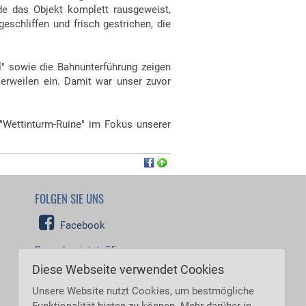
de das Objekt komplett rausgeweist,
schliffen und frisch gestrichen, die
 sowie die Bahnunterführung zeigen
Verweilen ein. Damit war unser zuvor
 "Wettinturm-Ruine" im Fokus unserer
FOLGEN SIE UNS
Facebook
Besucher jetzt: 55
Besucher heute: 7.099
Diese Webseite verwendet Cookies
Besucher gestern: 8.472
Besucher gesamt: 5.530.427
Unsere Website nutzt Cookies, um bestmögliche