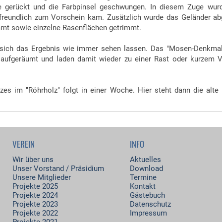
be gerückt und die Farbpinsel geschwungen. In diesem Zuge wur
freundlich zum Vorschein kam. Zusätzlich wurde das Geländer abge
mt sowie einzelne Rasenflächen getrimmt.
sich das Ergebnis wie immer sehen lassen. Das "Mosen-Denkmal"
d aufgeräumt und laden damit wieder zu einer Rast oder kurzem 
tzes im "Röhrholz" folgt in einer Woche. Hier steht dann die alte
VEREIN
INFO
Wir über uns
Aktuelles
Unser Vorstand / Präsidium
Download
Unsere Mitglieder
Termine
Projekte 2025
Kontakt
Projekte 2024
Gästebuch
Projekte 2023
Datenschutz
Projekte 2022
Impressum