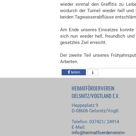
wieder einmal den Graffitis zu Lei
wodurch der Tunnel wieder hell und 
beiden Tagwasserabflüsse entschläm
Am Ende unseres Einsatzes konnte 
sich nun wieder hell, freundlich un
gesetztes Ziel erreicht.
Der zweite Teil unseres Frühjahrspu
Arbeiten.
teilen
HEIMATFÖRDERVEREIN
OELSNITZ/VOGTLAND E.V.
Heppeplatz 9
D-08606 Oelsnitz/Vogtl.
Telefon: 037421/ 24914
E-Mail:
info@heimatfoerderverein-