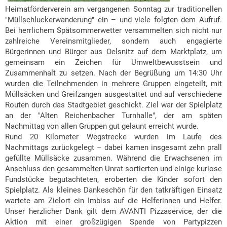
Heimatförderverein am vergangenen Sonntag zur traditionellen
"Müllschluckerwanderung" ein – und viele folgten dem Aufruf.
Bei herrlichem Spätsommerwetter versammelten sich nicht nur
zahlreiche Vereinsmitglieder, sondern auch engagierte
Bürgerinnen und Bürger aus Oelsnitz auf dem Marktplatz, um
gemeinsam ein Zeichen für Umweltbewusstsein und
Zusammenhalt zu setzen. Nach der Begrüßung um 14:30 Uhr
wurden die Teilnehmenden in mehrere Gruppen eingeteilt, mit
Müllsäcken und Greifzangen ausgestattet und auf verschiedene
Routen durch das Stadtgebiet geschickt. Ziel war der Spielplatz
an der "Alten Reichenbacher Turnhalle", der am späten
Nachmittag von allen Gruppen gut gelaunt erreicht wurde.
Rund 20 Kilometer Wegstrecke wurden im Laufe des
Nachmittags zurückgelegt – dabei kamen insgesamt zehn prall
gefüllte Müllsäcke zusammen. Während die Erwachsenen im
Anschluss den gesammelten Unrat sortierten und einige kuriose
Fundstücke begutachteten, eroberten die Kinder sofort den
Spielplatz. Als kleines Dankeschön für den tatkräftigen Einsatz
wartete am Zielort ein Imbiss auf die Helferinnen und Helfer.
Unser herzlicher Dank gilt dem AVANTI Pizzaservice, der die
Aktion mit einer großzügigen Spende von Partypizzen