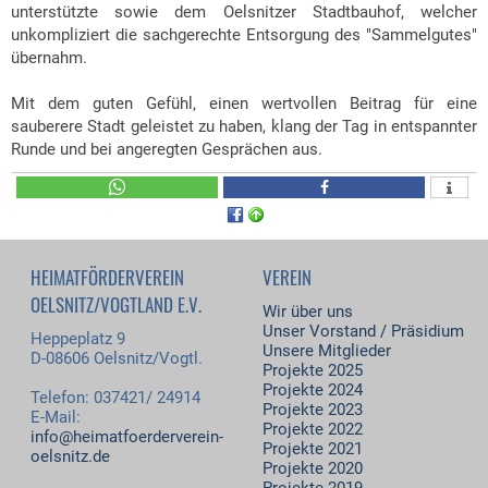
unterstützte sowie dem Oelsnitzer Stadtbauhof, welcher
unkompliziert die sachgerechte Entsorgung des "Sammelgutes"
übernahm.
Mit dem guten Gefühl, einen wertvollen Beitrag für eine
sauberere Stadt geleistet zu haben, klang der Tag in entspannter
Runde und bei angeregten Gesprächen aus.
HEIMATFÖRDERVEREIN
VEREIN
OELSNITZ/VOGTLAND E.V.
Wir über uns
Unser Vorstand / Präsidium
Heppeplatz 9
Unsere Mitglieder
D-08606 Oelsnitz/Vogtl.
Projekte 2025
Projekte 2024
Telefon: 037421/ 24914
Projekte 2023
E-Mail:
Projekte 2022
info@heimatfoerderverein-
Projekte 2021
oelsnitz.de
Projekte 2020