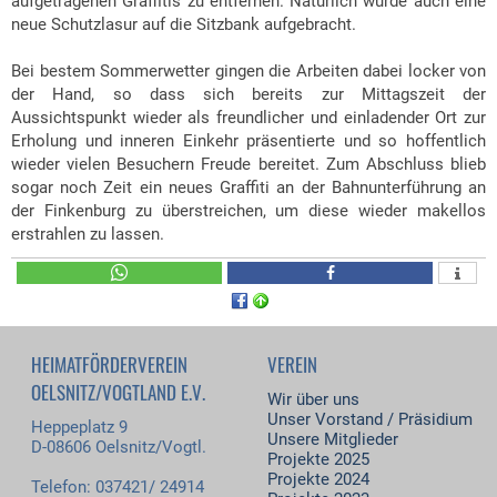
aufgetragenen Graffitis zu entfernen. Natürlich wurde auch eine
neue Schutzlasur auf die Sitzbank aufgebracht.
Bei bestem Sommerwetter gingen die Arbeiten dabei locker von
der Hand, so dass sich bereits zur Mittagszeit der
Aussichtspunkt wieder als freundlicher und einladender Ort zur
Erholung und inneren Einkehr präsentierte und so hoffentlich
wieder vielen Besuchern Freude bereitet. Zum Abschluss blieb
sogar noch Zeit ein neues Graffiti an der Bahnunterführung an
der Finkenburg zu überstreichen, um diese wieder makellos
erstrahlen zu lassen.
HEIMATFÖRDERVEREIN
VEREIN
OELSNITZ/VOGTLAND E.V.
Wir über uns
Unser Vorstand / Präsidium
Heppeplatz 9
Unsere Mitglieder
D-08606 Oelsnitz/Vogtl.
Projekte 2025
Projekte 2024
Telefon: 037421/ 24914