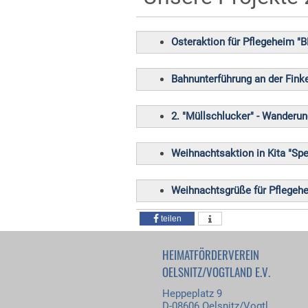
Osteraktion für Pflegeheim 
Bahnunterführung an der Fink
2. "Müllschlucker" - Wanderu
Weihnachtsaktion in Kita "Sp
Weihnachtsgrüße für Pflege
teilen
HEIMATFÖRDERVEREIN
OELSNITZ/VOGTLAND E.V.
Heppeplatz 9
D-08606 Oelsnitz/Vogtl.