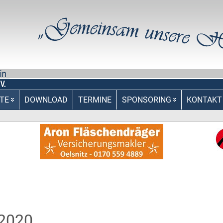
TE
DOWNLOAD
TERMINE
SPONSORING
KONTAKT
 2020