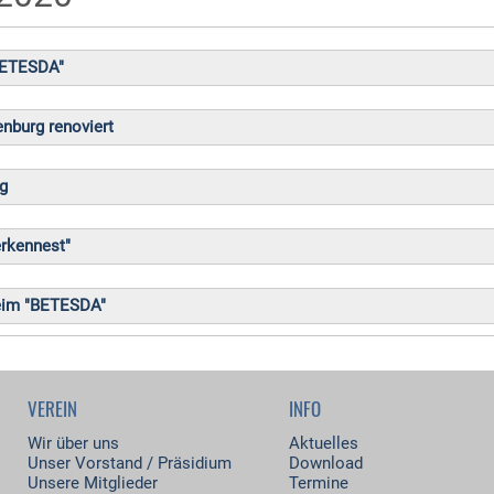
"BETESDA"
enburg renoviert
ng
erkennest"
heim "BETESDA"
VEREIN
INFO
Wir über uns
Aktuelles
Unser Vorstand / Präsidium
Download
Unsere Mitglieder
Termine