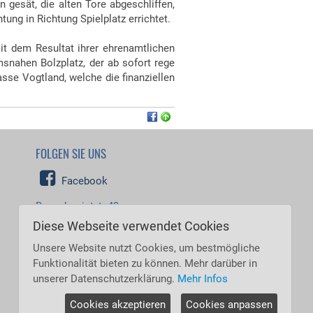
esät, die alten Tore abgeschliffen,
ung in Richtung Spielplatz errichtet.
t dem Resultat ihrer ehrenamtlichen
msnahen Bolzplatz, der ab sofort rege
sse Vogtland, welche die finanziellen
FOLGEN SIE UNS
Facebook
Besucher jetzt: 49
Besucher heute: 528
Diese Webseite verwendet Cookies
Besucher gestern: 7.992
Besucher gesamt: 5.531.849
Unsere Website nutzt Cookies, um bestmögliche
Funktionalität bieten zu können. Mehr darüber in
unserer Datenschutzerklärung.
Mehr Infos
Cookies akzeptieren
Cookies anpassen