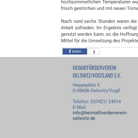
hochsommerlichen Temperaturen wurd
frisch gestrichen und mit neuen Torne
Nach rund sechs Stunden waren die 
Arbeit zufrieden. Im Ergebnis verfüg
genutzt werden kann, so die Hoffnung
Mittel für die Umsetzung des Projekte
teilen
HEIMATFÖRDERVEREIN
OELSNITZ/VOGTLAND E.V.
Heppeplatz 9
D-08606 Oelsnitz/Vogtl.
Telefon: 037421/ 24914
E-Mail:
info@heimatfoerderverein-
oelsnitz.de