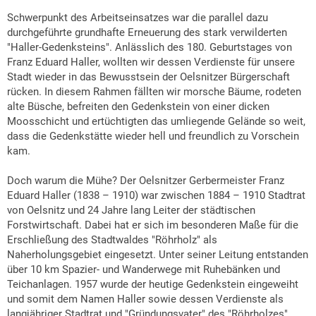
Schwerpunkt des Arbeitseinsatzes war die parallel dazu
durchgeführte grundhafte Erneuerung des stark verwilderten
"Haller-Gedenksteins". Anlässlich des 180. Geburtstages von
Franz Eduard Haller, wollten wir dessen Verdienste für unsere
Stadt wieder in das Bewusstsein der Oelsnitzer Bürgerschaft
rücken. In diesem Rahmen fällten wir morsche Bäume, rodeten
alte Büsche, befreiten den Gedenkstein von einer dicken
Moosschicht und ertüchtigten das umliegende Gelände so weit,
dass die Gedenkstätte wieder hell und freundlich zu Vorschein
kam.
Doch warum die Mühe? Der Oelsnitzer Gerbermeister Franz
Eduard Haller (1838 – 1910) war zwischen 1884 – 1910 Stadtrat
von Oelsnitz und 24 Jahre lang Leiter der städtischen
Forstwirtschaft. Dabei hat er sich im besonderen Maße für die
Erschließung des Stadtwaldes "Röhrholz" als
Naherholungsgebiet eingesetzt. Unter seiner Leitung entstanden
über 10 km Spazier- und Wanderwege mit Ruhebänken und
Teichanlagen. 1957 wurde der heutige Gedenkstein eingeweiht
und somit dem Namen Haller sowie dessen Verdienste als
langjähriger Stadtrat und "Gründungsvater" des "Röhrholzes"