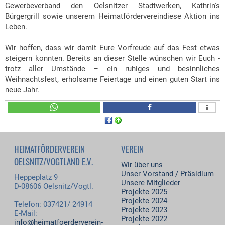
Gewerbeverband den Oelsnitzer Stadtwerken, Kathrin's
Bürgergrill sowie unserem Heimatfördervereindiese Aktion ins
Leben.
Wir hoffen, dass wir damit Eure Vorfreude auf das Fest etwas
steigern konnten. Bereits an dieser Stelle wünschen wir Euch -
trotz aller Umstände – ein ruhiges und besinnliches
Weihnachtsfest, erholsame Feiertage und einen guten Start ins
neue Jahr.
HEIMATFÖRDERVEREIN
VEREIN
OELSNITZ/VOGTLAND E.V.
Wir über uns
Unser Vorstand / Präsidium
Heppeplatz 9
Unsere Mitglieder
D-08606 Oelsnitz/Vogtl.
Projekte 2025
Projekte 2024
Telefon: 037421/ 24914
Projekte 2023
E-Mail:
Projekte 2022
info@heimatfoerderverein-