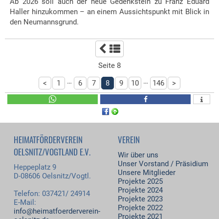
Ab 2026 soll auch der neue Gedenkstein zu Franz Eduard
Haller hinzukommen – an einem Aussichtspunkt mit Blick in
den Neumannsgrund.
Seite 8
…
…
<
1
6
7
8
9
10
146
>
HEIMATFÖRDERVEREIN
VEREIN
OELSNITZ/VOGTLAND E.V.
Wir über uns
Unser Vorstand / Präsidium
Heppeplatz 9
Unsere Mitglieder
D-08606 Oelsnitz/Vogtl.
Projekte 2025
Projekte 2024
Telefon: 037421/ 24914
Projekte 2023
E-Mail:
Projekte 2022
info@heimatfoerderverein-
Projekte 2021