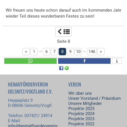
Wir freuen uns heute schon darauf auch im kommenden Jahr
wieder Teil dieses wunderbaren Festes zu sein!
Seite 8
…
…
<
1
6
7
8
9
10
146
>
HEIMATFÖRDERVEREIN
VEREIN
OELSNITZ/VOGTLAND E.V.
Wir über uns
Unser Vorstand / Präsidium
Heppeplatz 9
Unsere Mitglieder
D-08606 Oelsnitz/Vogtl.
Projekte 2025
Projekte 2024
Telefon: 037421/ 24914
Projekte 2023
E-Mail:
Projekte 2022
info@heimatfoerderverein-