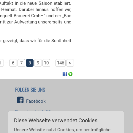
uftakt in die neue Saison etabliert.
 Heimat. Darüber hinaus hoffen wir,
rnquell Brauerei GmbH“ und der „Bad
itt zur Aufwertung unsererseits und
 gezeigt, dass wir für die Schönheit
…
…
1
6
7
8
9
10
146
>
FOLGEN SIE UNS
Facebook
Besucher jetzt: 65
Besucher heute: 7.077
Diese Webseite verwendet Cookies
Besucher gestern: 8.061
Besucher gesamt: 5.546.458
Unsere Website nutzt Cookies, um bestmögliche