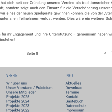
 hat sich seit der Gründung unseres Vereins als traditionsreicher A
aft, sondern zeigt auch den Einsatz für die Verschönerung unserer
 wir eines der neuen Spielgeräte gewinnen können, die von der „Ste
ter allen Teilnehmern verlost werden. Dies wäre ein weiterer Schr
ch für ihr Engagement und ihre Unterstützung – gemeinsam haben wir
instehen!
<
Seite 8
VEREIN
INFO
Wir über uns
Aktuelles
Unser Vorstand / Präsidium
Download
Unsere Mitglieder
Termine
Projekte 2025
Kontakt
Projekte 2024
Gästebuch
Projekte 2023
Datenschutz
Projekte 2022
Impressum