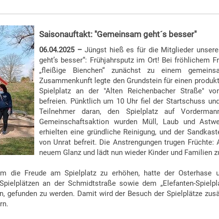
Saisonauftakt: "Gemeinsam geht´s besser"
06.04.2025 –
Jüngst hieß es für die Mitglieder unse
geht’s besser“: Frühjahrsputz im Ort! Bei fröhlichem 
„fleißige Bienchen“ zunächst zu einem gemeinsa
Zusammenkunft legte den Grundstein für einen produkti
Spielplatz an der "Alten Reichenbacher Straße" v
befreien.
Pünktlich um 10 Uhr
fiel der Startschuss un
Teilnehmer daran, den Spielplatz auf Vorderman
Gemeinschaftsaktion wurden Müll, Laub und Astwer
erhielten eine gründliche Reinigung, und der Sandkas
von Unrat befreit. Die Anstrengungen trugen Früchte: 
neuem Glanz und lädt nun wieder Kinder und Familien z
m die Freude am Spielplatz zu erhöhen, hatte der Osterhase u
Spielplätzen an der Schmidtstraße sowie dem „Elefanten-Spielpl
n, gefunden zu werden. Damit wird der Besuch der Spielplätze zusät
rn.