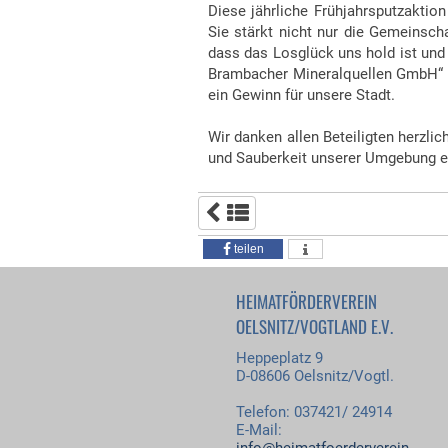
Diese jährliche Frühjahrsputzaktion
Sie stärkt nicht nur die Gemeinsch
dass das Losglück uns hold ist und
Brambacher Mineralquellen GmbH“ un
ein Gewinn für unsere Stadt.
Wir danken allen Beteiligten herzli
und Sauberkeit unserer Umgebung e
teilen
HEIMATFÖRDERVEREIN
OELSNITZ/VOGTLAND E.V.
Heppeplatz 9
D-08606 Oelsnitz/Vogtl.
Telefon: 037421/ 24914
E-Mail: