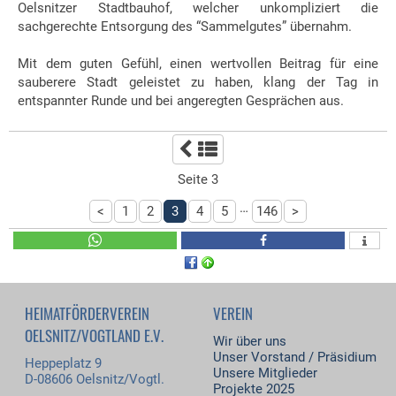
Oelsnitzer Stadtbauhof, welcher unkompliziert die
sachgerechte Entsorgung des “Sammelgutes” übernahm.
Mit dem guten Gefühl, einen wertvollen Beitrag für eine
sauberere Stadt geleistet zu haben, klang der Tag in
entspannter Runde und bei angeregten Gesprächen aus.
Seite 3
…
<
1
2
3
4
5
146
>
HEIMATFÖRDERVEREIN
VEREIN
OELSNITZ/VOGTLAND E.V.
Wir über uns
Unser Vorstand / Präsidium
Heppeplatz 9
Unsere Mitglieder
D-08606 Oelsnitz/Vogtl.
Projekte 2025