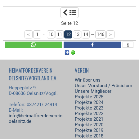
Seite 12
…
…
<
1
10
11
12
13
14
146
>
HEIMATFÖRDERVEREIN
VEREIN
OELSNITZ/VOGTLAND E.V.
Wir über uns
Unser Vorstand / Präsidium
Heppeplatz 9
Unsere Mitglieder
D-08606 Oelsnitz/Vogtl.
Projekte 2025
Projekte 2024
Telefon: 037421/ 24914
Projekte 2023
E-Mail:
Projekte 2022
info@heimatfoerderverein-
Projekte 2021
oelsnitz.de
Projekte 2020
Projekte 2019
Projekte 2018