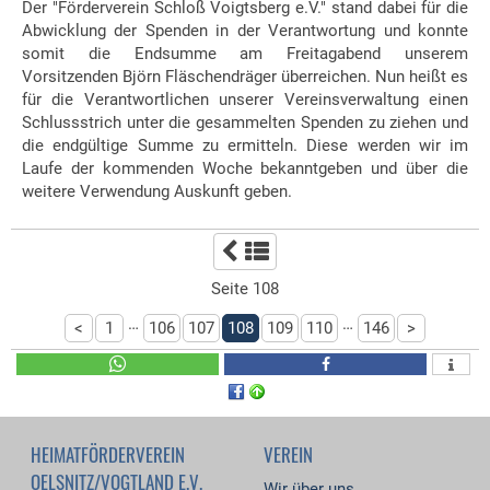
Der "Förderverein Schloß Voigtsberg e.V." stand dabei für die
Abwicklung der Spenden in der Verantwortung und konnte
somit die Endsumme am Freitagabend unserem
Vorsitzenden Björn Fläschendräger überreichen. Nun heißt es
für die Verantwortlichen unserer Vereinsverwaltung einen
Schlussstrich unter die gesammelten Spenden zu ziehen und
die endgültige Summe zu ermitteln. Diese werden wir im
Laufe der kommenden Woche bekanntgeben und über die
weitere Verwendung Auskunft geben.
Seite 108
…
…
<
1
106
107
108
109
110
146
>
HEIMATFÖRDERVEREIN
VEREIN
OELSNITZ/VOGTLAND E.V.
Wir über uns