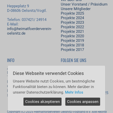
Unser Vorstand / Präsidium
Heppeplatz 9
Unsere Mitglieder
D-08606 Oelsnitz/Vogtl.
Projekte 2025
Projekte 2024
Telefon: 037421/ 24914
Projekte 2023
E-Mail:
Projekte 2022
info@heimatfoerderverein-
Projekte 2021
oelsnitz.de
Projekte 2020
Projekte 2019
Projekte 2018
Projekte 2017
INFO
FOLGEN SIE UNS
Aktuelles
Facebook
Download
Diese Webseite verwendet Cookies
Termine
Besucher jetzt: 61
Unsere Website nutzt Cookies, um bestmögliche
Kontakt
Besucher heute: 6.644
Gästebuch
Funktionalität bieten zu können. Mehr darüber in
Besucher gestern: 8.061
Datenschutz
unserer Datenschutzerklärung.
Mehr Infos
Besucher gesamt: 5.546.025
Impressum
Cookies akzeptieren
Cookies anpassen
Copyright (C) 2025 Heimatförderverein Oelsnitz/Vogtland e.V. Alle Rechte