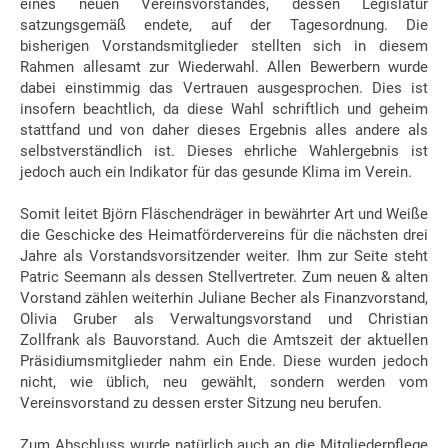
eines neuen Vereinsvorstandes, dessen Legislatur
satzungsgemäß endete, auf der Tagesordnung. Die
bisherigen Vorstandsmitglieder stellten sich in diesem
Rahmen allesamt zur Wiederwahl. Allen Bewerbern wurde
dabei einstimmig das Vertrauen ausgesprochen. Dies ist
insofern beachtlich, da diese Wahl schriftlich und geheim
stattfand und von daher dieses Ergebnis alles andere als
selbstverständlich ist. Dieses ehrliche Wahlergebnis ist
jedoch auch ein Indikator für das gesunde Klima im Verein.
Somit leitet Björn Fläschendräger in bewährter Art und Weiße
die Geschicke des Heimatfördervereins für die nächsten drei
Jahre als Vorstandsvorsitzender weiter. Ihm zur Seite steht
Patric Seemann als dessen Stellvertreter. Zum neuen & alten
Vorstand zählen weiterhin Juliane Becher als Finanzvorstand,
Olivia Gruber als Verwaltungsvorstand und Christian
Zollfrank als Bauvorstand. Auch die Amtszeit der aktuellen
Präsidiumsmitglieder nahm ein Ende. Diese wurden jedoch
nicht, wie üblich, neu gewählt, sondern werden vom
Vereinsvorstand zu dessen erster Sitzung neu berufen.
Zum Abschluss wurde natürlich auch an die Mitgliederpflege