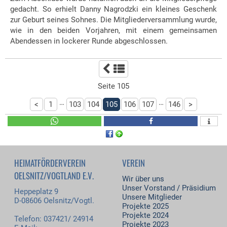
gedacht. So erhielt Danny Nagrodzki ein kleines Geschenk
zur Geburt seines Sohnes. Die Mitgliederversammlung wurde,
wie in den beiden Vorjahren, mit einem gemeinsamen
Abendessen in lockerer Runde abgeschlossen.
Seite 105
…
…
<
1
103
104
105
106
107
146
>
HEIMATFÖRDERVEREIN
VEREIN
OELSNITZ/VOGTLAND E.V.
Wir über uns
Unser Vorstand / Präsidium
Heppeplatz 9
Unsere Mitglieder
D-08606 Oelsnitz/Vogtl.
Projekte 2025
Projekte 2024
Telefon: 037421/ 24914
Projekte 2023