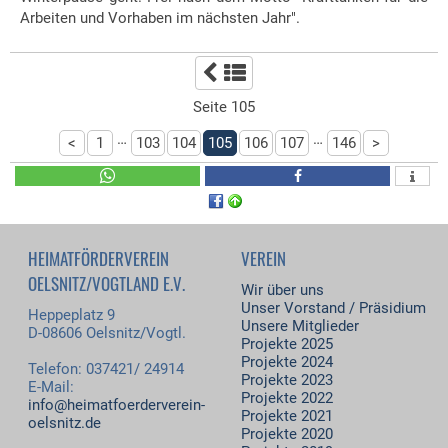
Arbeiten und Vorhaben im nächsten Jahr".
Seite 105
…
…
<
1
103
104
105
106
107
146
>
HEIMATFÖRDERVEREIN
VEREIN
OELSNITZ/VOGTLAND E.V.
Wir über uns
Unser Vorstand / Präsidium
Heppeplatz 9
Unsere Mitglieder
D-08606 Oelsnitz/Vogtl.
Projekte 2025
Projekte 2024
Telefon: 037421/ 24914
Projekte 2023
E-Mail:
Projekte 2022
info@heimatfoerderverein-
Projekte 2021
oelsnitz.de
Projekte 2020