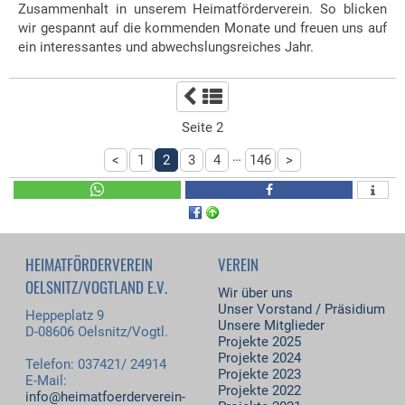
Zusammenhalt in unserem Heimatförderverein. So blicken
wir gespannt auf die kommenden Monate und freuen uns auf
ein interessantes und abwechslungsreiches Jahr.
Seite 2
…
<
1
2
3
4
146
>
HEIMATFÖRDERVEREIN
VEREIN
OELSNITZ/VOGTLAND E.V.
Wir über uns
Unser Vorstand / Präsidium
Heppeplatz 9
Unsere Mitglieder
D-08606 Oelsnitz/Vogtl.
Projekte 2025
Projekte 2024
Telefon: 037421/ 24914
Projekte 2023
E-Mail:
Projekte 2022
info@heimatfoerderverein-