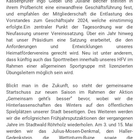
Kassenprüfer Ingo Giebel und Juliane Becher stellten in
ihrem Prüfbericht eine einwandfreie Geschäftsführung fest,
und empfahlen der Mitgliederschaft die Entlastung des
Vorstandes zum Geschäftsjahr 2024, welche einstimmig
erfolgte.
Ein zentraler Punkt der Tagesordnung war die
Neufassung unserer Vereinssatzung. Über ein Jahr hinweg
hat unser Präsidium eine Satzung erarbeitet, die den
Anforderungen und Entwicklungen unseres
Heimatfördervereins gerecht wird. Neu ist unter anderem,
dass künftig auch das Sporttreiben innerhalb unseres HFV im
Rahmen einer allgemeinen Sportgruppe mit lizenzierten
Übungsleitern möglich sein wird.
Blickt man in die Zukunft, so steht der gemeinsame
Startschuss zur neuen Saison im Rahmen der Aktion
„Gemeinsam geht’s besser“ bevor, wobei wir die
Hinterlassenschaften des Winters auf den öffentlichen
Spielplätzen unserer Stadt beseitigen. Des Weiteren werden
wir die erfolgreichen Frühjahrsputzaktionen der vergangenen
Jahre im Stadtwald Röhrholz wiederholen. Am 3. und 15. Mai
werden wir das Julius-Mosen-Denkmal, den Haller-
Gedenkstein, die Wettinturm-Ruine sowie die