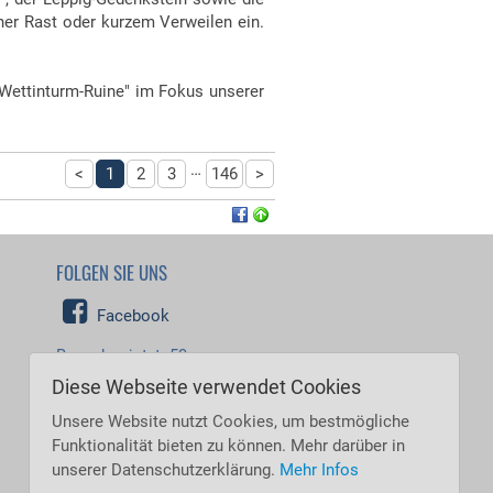
ner Rast oder kurzem Verweilen ein.
 "Wettinturm-Ruine" im Fokus unserer
…
<
1
2
3
146
>
FOLGEN SIE UNS
Facebook
Besucher jetzt: 59
Besucher heute: 7.456
Diese Webseite verwendet Cookies
Besucher gestern: 8.061
Besucher gesamt: 5.546.837
Unsere Website nutzt Cookies, um bestmögliche
Funktionalität bieten zu können. Mehr darüber in
unserer Datenschutzerklärung.
Mehr Infos