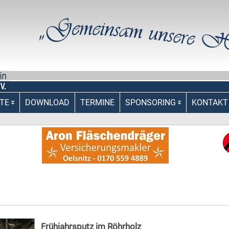
TE
DOWNLOAD
TERMINE
SPONSORING
KONTAKT
Frühjahrsputz im Röhrholz