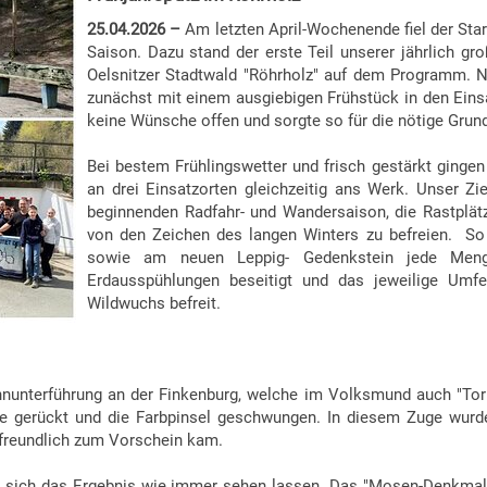
25.04.2026 –
Am letzten April-Wochenende fiel der Sta
Saison. Dazu stand der erste Teil unserer jährlich gr
Oelsnitzer Stadtwald "Röhrholz" auf dem Programm. Na
zunächst mit einem ausgiebigen Frühstück in den Einsa
keine Wünsche offen und sorgte so für die nötige Grun
Bei bestem Frühlingswetter und frisch gestärkt gingen
an drei Einsatzorten gleichzeitig ans Werk. Unser Zi
beginnenden Radfahr- und Wandersaison, die Rastplätz
von den Zeichen des langen Winters zu befreien.
So 
sowie am neuen Leppig- Gedenkstein jede Meng
Erdausspühlungen beseitigt und das jeweilige Umf
Wildwuchs befreit.
Bahnunterführung an der Finkenburg, welche im Volksmund auch "To
ibe gerückt und die Farbpinsel geschwungen. In diesem Zuge wurd
 freundlich zum Vorschein kam.
sich das Ergebnis wie immer sehen lassen. Das "Mosen-Denkmal"