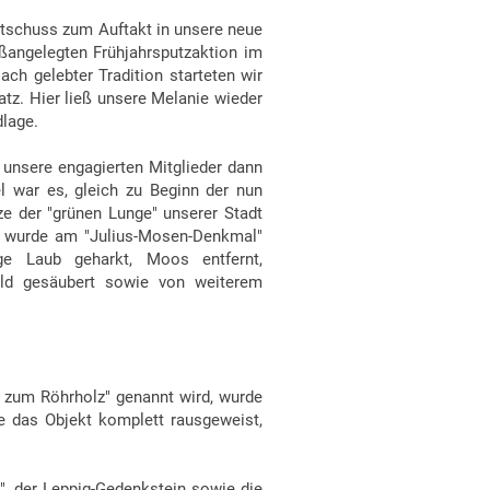
rtschuss zum Auftakt in unsere neue
oßangelegten Frühjahrsputzaktion im
ch gelebter Tradition starteten wir
tz. Hier ließ unsere Melanie wieder
dlage.
 unsere engagierten Mitglieder dann
el war es, gleich zu Beginn der nun
e der "grünen Lunge" unserer Stadt
wurde am "Julius-Mosen-Denkmal"
e Laub geharkt, Moos entfernt,
eld gesäubert sowie von weiterem
r zum Röhrholz" genannt wird, wurde
e das Objekt komplett rausgeweist,
, der Leppig-Gedenkstein sowie die