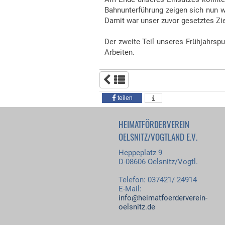
Bahnunterführung zeigen sich nun w
Damit war unser zuvor gesetztes Ziel
Der zweite Teil unseres Frühjahrspu
Arbeiten.
teilen
HEIMATFÖRDERVEREIN
OELSNITZ/VOGTLAND E.V.
Heppeplatz 9
D-08606 Oelsnitz/Vogtl.
Telefon: 037421/ 24914
E-Mail:
info@heimatfoerderverein-
oelsnitz.de