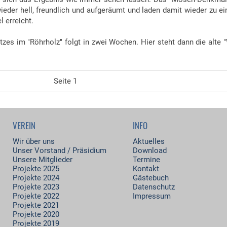
ieder hell, freundlich und aufgeräumt und laden damit wieder zu ei
 erreicht.
tzes im "Röhrholz" folgt in zwei Wochen. Hier steht dann die alte
Seite 1
VEREIN
INFO
Wir über uns
Aktuelles
Unser Vorstand / Präsidium
Download
Unsere Mitglieder
Termine
Projekte 2025
Kontakt
Projekte 2024
Gästebuch
Projekte 2023
Datenschutz
Projekte 2022
Impressum
Projekte 2021
Projekte 2020
Projekte 2019