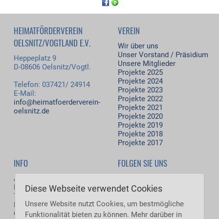
HEIMATFÖRDERVEREIN
VEREIN
OELSNITZ/VOGTLAND E.V.
Wir über uns
Unser Vorstand / Präsidium
Heppeplatz 9
Unsere Mitglieder
D-08606 Oelsnitz/Vogtl.
Projekte 2025
Projekte 2024
Telefon: 037421/ 24914
Projekte 2023
E-Mail:
Projekte 2022
info@heimatfoerderverein-
Projekte 2021
oelsnitz.de
Projekte 2020
Projekte 2019
Projekte 2018
Projekte 2017
INFO
FOLGEN SIE UNS
Aktuelles
Facebook
Download
Diese Webseite verwendet Cookies
Termine
Besucher jetzt: 63
Unsere Website nutzt Cookies, um bestmögliche
Kontakt
Besucher heute: 7.037
Gästebuch
Funktionalität bieten zu können. Mehr darüber in
Besucher gestern: 8.061